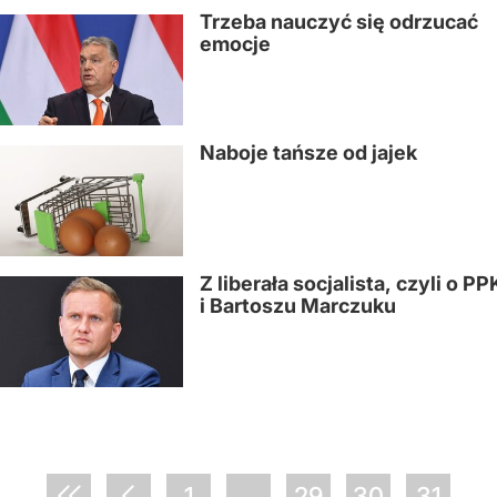
Trzeba nauczyć się odrzucać
emocje
Naboje tańsze od jajek
Z liberała socjalista, czyli o PP
i Bartoszu Marczuku
1
...
29
30
31