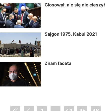
Głosował, ale się nie cieszył
Sajgon 1975, Kabul 2021
Znam faceta
1
...
44
45
46